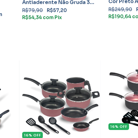
Cor Preto A
Antiaderente Não Gruda 3
Peças Teflo
Peças Teflon
R$249,90
R$79,90
R$57,20
m
R$190,64
c
R$54,34
com
Pix
16
%
OFF
16
%
OFF