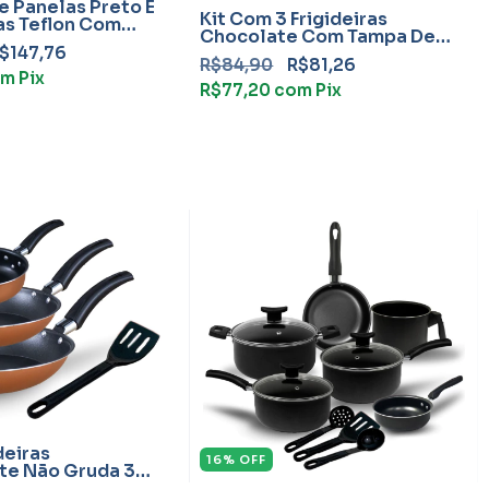
e Panelas Preto E
Kit Com 3 Frigideiras
as Teflon Com
Chocolate Com Tampa De
Vidro
$147,76
R$84,90
R$81,26
om
Pix
R$77,20
com
Pix
deiras
16
%
OFF
te Não Gruda 3
on