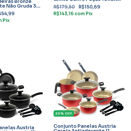
ideiras Bronze
Com Frigideira
te Não Gruda 3
R$179,50
R$150,69
on
$54,99
R$143,16
com
Pix
m
Pix
20
%
OFF
Conjunto Panelas Áustria
anelas Áustria
Cereja Antiaderente 11