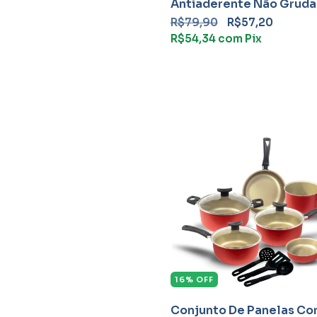
Antiaderente Não Gruda
Peças Teflon
R$79,90
R$57,20
R$54,34
com
Pix
16
%
OFF
Conjunto De Panelas Co