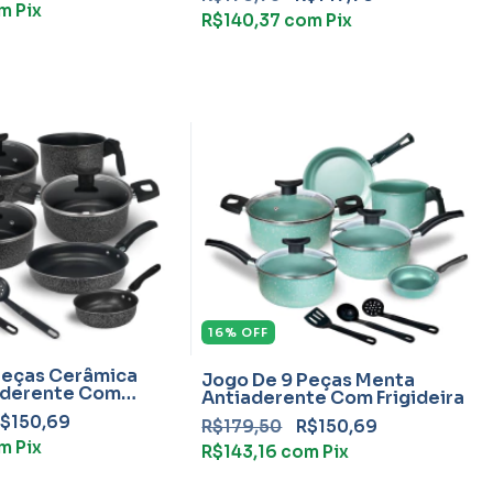
m
Pix
R$140,37
com
Pix
16
%
OFF
Peças Cerâmica
Jogo De 9 Peças Menta
aderente Com
Antiaderente Com Frigideira
$150,69
R$179,50
R$150,69
m
Pix
R$143,16
com
Pix