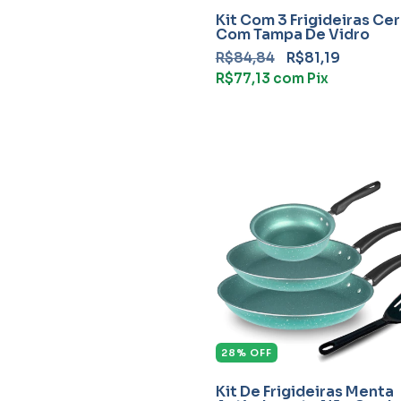
Kit Com 3 Frigideiras Ce
Com Tampa De Vidro
R$84,84
R$81,19
R$77,13
com
Pix
28
%
OFF
Kit De Frigideiras Menta