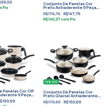
$59,00
Conjunto De Panelas Cor
Preto Antiaderente 9 Peças
m
Pix
Teflon Com Frigideira
R$176,75
R$147,76
R$140,37
com
Pix
16
%
OFF
e Panelas Cor Off
Conjunto De Panelas Cor
aderente 9 Peças
Preto Glacial Antiaderente 9
Frigideira
Peças Teflon Com Frigideira
$150,69
R$179,50
R$150,69