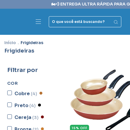
🏍️💨 ENTREGA ULTRA RÁPIDA PARA GRANDE SP⠀⠀⠀⠀⠀
Início
.
Frigideiras
Frigideiras
Filtrar por
COR
Cobre
(4)
Preto
(4)
Cereja
(3)
15
%
OFF
Bronze
(2)