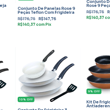
Conjunto D
reja
Rose 9 Peç
Conjunto De Panelas Rose 9
Frigideira
R$176,75
R
Peças Teflon Com Frigideira
R$140,37
c
R$176,75
R$147,76
R$140,37
com
Pix
9
%
OFF
10
%
OFF
Kit De Frigi
Antiaderen
Peças Tefl