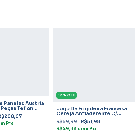
13
%
OFF
e Panelas Áustria
 Peças Teflon
Jogo De Frigideira Francesa
rigideiras
Cereja Antiaderente C/
R$200,67
Espátula 3 Peças
R$59,99
R$51,98
om
Pix
R$49,38
com
Pix