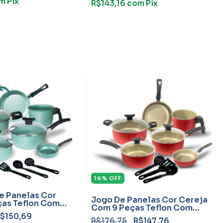
m
Pix
R$143,16
com
Pix
16
%
OFF
e Panelas Cor
Jogo De Panelas Cor Cereja
ças Teflon Com
Com 9 Peças Teflon Com
Frigideira
$150,69
R$176,75
R$147,76