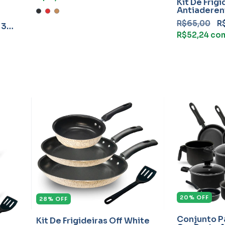
Kit De Frig
Antiaderen
Peças Tefl
R$65,00
R
 3
R$52,24
co
20
%
OFF
28
%
OFF
Conjunto P
Kit De Frigideiras Off White