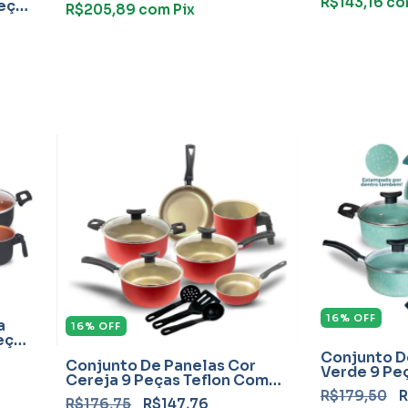
R$143,16
co
eças
R$205,89
com
Pix
16
%
OFF
a
16
%
OFF
eças
Conjunto D
Conjunto De Panelas Cor
Verde 9 Pe
Cereja 9 Peças Teflon Com
Frigideira
Frigideira
R$179,50
R
R$176,75
R$147,76