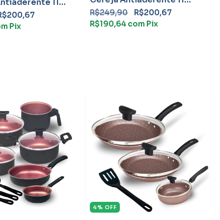
ntiaderente 11
Peças Teflon Com Frigideira
n Com Frigideira
R$249,90
R$200,67
R$200,67
R$190,64
com
Pix
om
Pix
4
%
OFF