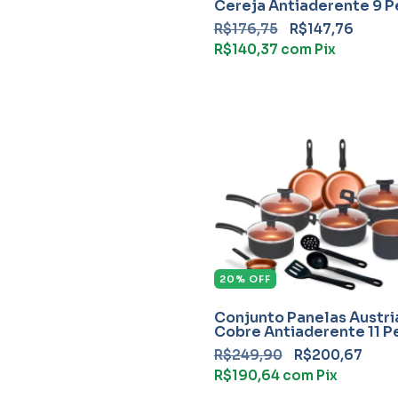
Cereja Antiaderente 9 P
Teflon Com Frigideira
R$176,75
R$147,76
R$140,37
com
Pix
20
%
OFF
Conjunto Panelas Áustri
Cobre Antiaderente 11 P
Teflon Com Frigideira
R$249,90
R$200,67
R$190,64
com
Pix