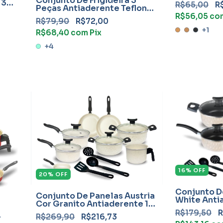
Conjunto De Frigideira 3
 3
R$65,00
R
Peças Antiaderente Teflon
Global
R$56,05
co
R$79,90
R$72,00
+1
R$68,40
com
Pix
+4
16
%
OFF
20
%
OFF
Conjunto D
Conjunto De Panelas Áustria
White Anti
Cor Granito Antiaderente 11
Teflon Com 
Peças Teflon Com Frigideira
R$179,50
R
R$269,90
R$216,73
r