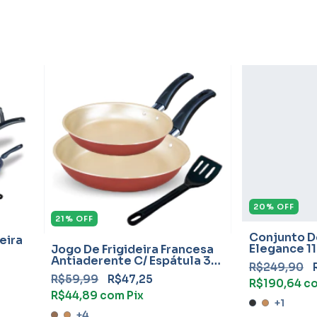
20
%
OFF
21
%
OFF
Conjunto D
eira
Elegance 11
Jogo De Frigideira Francesa
Com Duas F
Antiaderente C/ Espátula 3
R$249,90
Peças
R$59,99
R$47,25
R$190,64
c
R$44,89
com
Pix
+1
+4