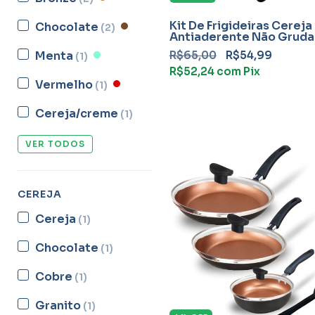
Kit De Frigideiras Cereja
Chocolate
(2)
Antiaderente Não Gruda
Peças Teflon
R$65,00
R$54,99
Menta
(1)
R$52,24
com
Pix
Vermelho
(1)
Cereja/creme
(1)
VER TODOS
CEREJA
Cereja
(1)
Chocolate
(1)
Cobre
(1)
Granito
(1)