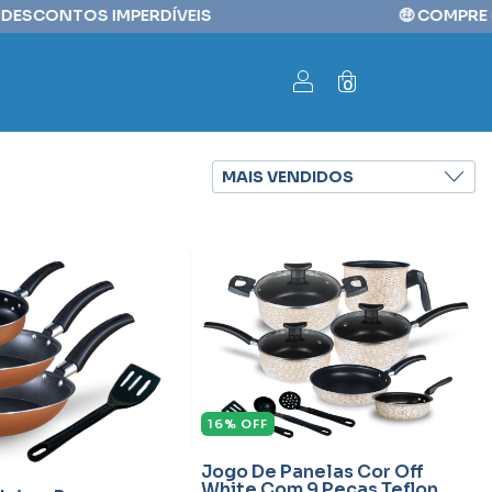
ERDÍVEIS⠀⠀⠀⠀⠀⠀⠀⠀⠀⠀⠀⠀⠀⠀⠀⠀⠀🤑 COMPRE COM 5% OFF NO PI
0
16
%
OFF
Jogo De Panelas Cor Off
White Com 9 Peças Teflon