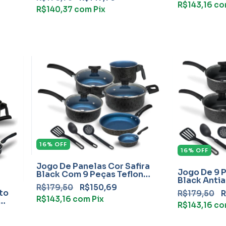
R$143,16
co
R$140,37
com
Pix
16
%
OFF
16
%
OFF
Jogo De Panelas Cor Safira
Jogo De 9 
Black Com 9 Peças Teflon
Black Anti
Com Frigideira
R$179,50
R$150,69
Frigideira
to
R$179,50
R
R$143,16
com
Pix
R$143,16
co