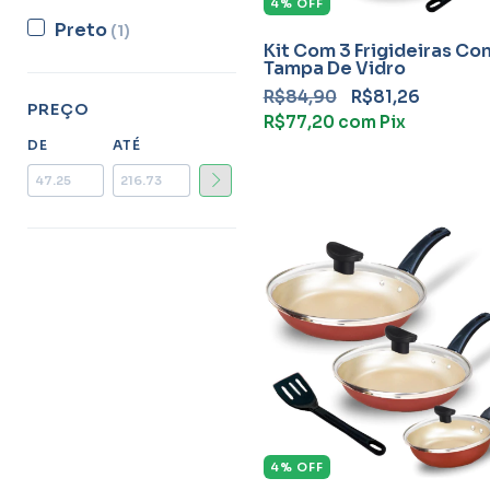
4
%
OFF
Preto
(1)
Kit Com 3 Frigideiras Co
Tampa De Vidro
R$84,90
R$81,26
PREÇO
R$77,20
com
Pix
DE
ATÉ
4
%
OFF