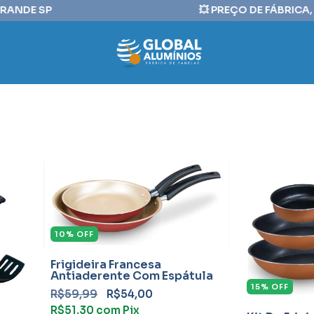
⠀⠀⠀⠀⠀⠀⠀⠀⠀⠀⠀⠀⠀⠀⠀⠀💥 PREÇO DE FÁBRICA, DESCONTOS IMP
10
%
OFF
Frigideira Francesa
Antiaderente Com Espátula
15
%
OFF
R$59,99
R$54,00
R$51,30
com
Pix