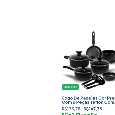
16
%
OFF
Jogo De Panelas Cor Pre
Com 9 Peças Teflon Com
Frigideira
R$176,75
R$147,76
R$140,37
com
Pix