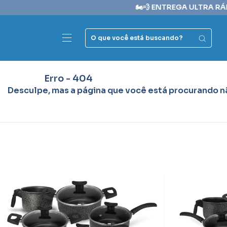
🏍️💨 ENTREGA ULTRA RÁP
Erro - 404
Desculpe, mas a página que você está procurando nã