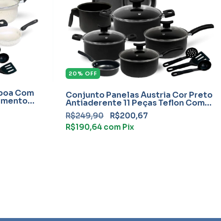
20
%
OFF
sboa Com
Conjunto Panelas Áustria Cor Preto
amento
Antiaderente 11 Peças Teflon Com
Frigideira
R$249,90
R$200,67
R$190,64
com
Pix