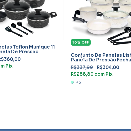
10
%
OFF
elas Teflon Munique 11
nela De Pressão
Conjunto De Panelas Li
R$360,00
Panela De Pressão Fech
Externo
om
Pix
R$337,99
R$304,00
R$288,80
com
Pix
+5