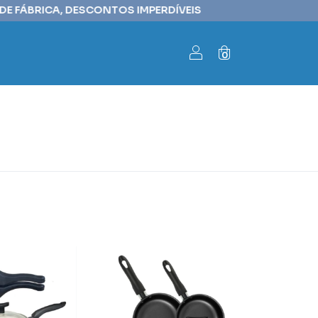
 FÁBRICA, DESCONTOS IMPERDÍVEIS⠀⠀⠀⠀⠀⠀⠀⠀⠀⠀⠀⠀⠀⠀⠀⠀⠀🤑 
0