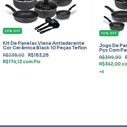
23
%
OFF
10
%
OFF
Kit De Panelas Viena Antiaderente
Jogo De Pan
Cor Cerâmica Black 10 Peças Teflon
Pçs Com Pa
R$238,02
R$183,28
R$399,90
R$174,12
com
Pix
R$342,00
c
+6