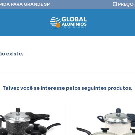
IDA PARA GRANDE SP⠀⠀⠀⠀⠀⠀⠀⠀⠀⠀⠀⠀⠀⠀⠀⠀⠀⠀⠀⠀⠀💥 PREÇO DE
o existe.
Talvez você se interesse pelos seguintes produtos.